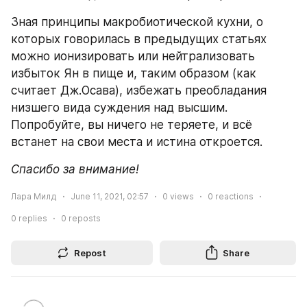
Зная принципы макробиотической кухни, о 
которых говорилась в предыдущих статьях 
можно ионизировать или нейтрализовать 
избыток Ян в пище и, таким образом (как 
считает Дж.Осава), избежать преобладания 
низшего вида суждения над высшим. 
Попробуйте, вы ничего не теряете, и всё 
встанет на свои места и истина откроется.
Спасибо за внимание!
Лара Милд
June 11, 2021, 02:57
0
views
0
reactions
0
replies
0
reposts
Repost
Share