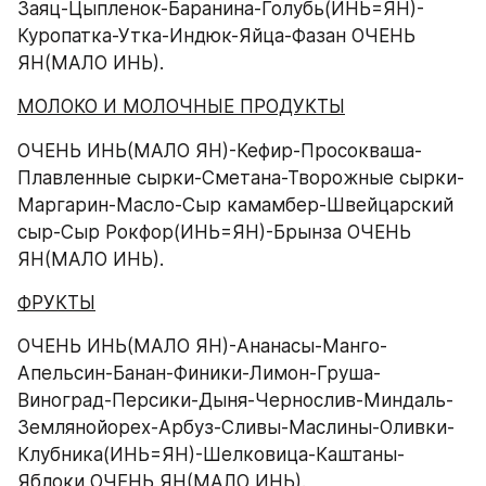
Заяц-Цыпленок-Баранина-Голубь(ИНЬ=ЯН)-
Куропатка-Утка-Индюк-Яйца-Фазан ОЧЕНЬ 
ЯН(МАЛО ИНЬ).
МОЛОКО И МОЛОЧНЫЕ ПРОДУКТЫ
ОЧЕНЬ ИНЬ(МАЛО ЯН)-Кефир-Просокваша-
Плавленные сырки-Сметана-Творожные сырки-
Маргарин-Масло-Сыр камамбер-Швейцарский 
сыр-Сыр Рокфор(ИНЬ=ЯН)-Брынза ОЧЕНЬ 
ЯН(МАЛО ИНЬ).
ФРУКТЫ
ОЧЕНЬ ИНЬ(МАЛО ЯН)-Ананасы-Манго-
Апельсин-Банан-Финики-Лимон-Груша-
Виноград-Персики-Дыня-Чернослив-Миндаль-
Землянойорех-Арбуз-Сливы-Маслины-Оливки-
Клубника(ИНЬ=ЯН)-Шелковица-Каштаны-
Яблоки ОЧЕНЬ ЯН(МАЛО ИНЬ).