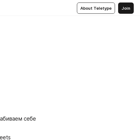
About Teletype
Join
набиваем себе 
eets