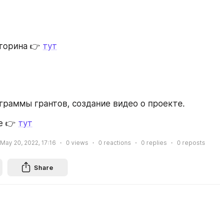
торина 👉 
тут
граммы грантов, создание видео о проекте.
нее 👉 
тут
May 20, 2022, 17:16
0
views
0
reactions
0
replies
0
reposts
Share