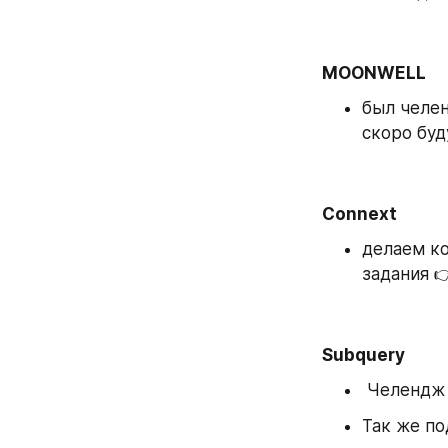
MOONWELL 
был челен
скоро буд
Connext 
делаем ко
задания 
Subquery
 Челендж
Так же по