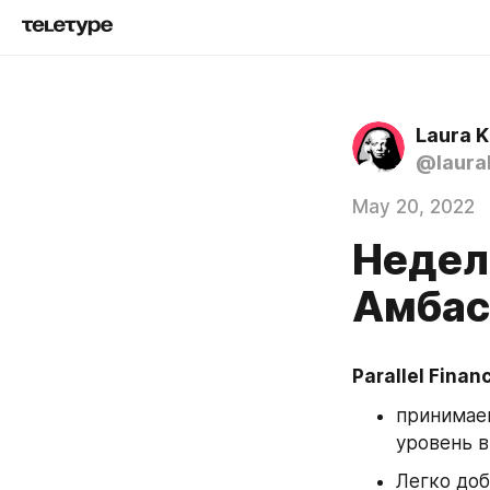
Laura 
@laura
May 20, 2022
Недел
Амбас
Parallel Finan
принимаем
уровень в
Легко доб