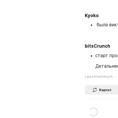
Kyoko
 была вик
bitsCrunch
старт про
        Деталь
Laura Kharkevych
Repost