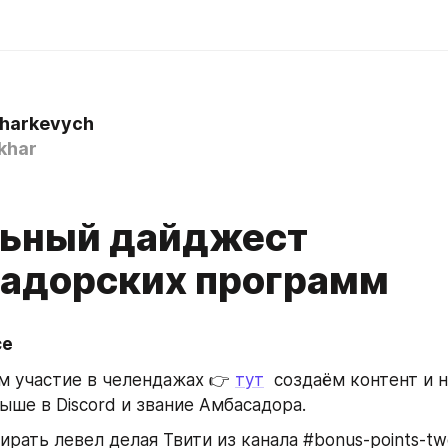
Kharkevych
khar
ьный дайджест
адорских программ
ce
 участие в челендажах 👉 
тут
  создаём контент и 
ыше в Discord и звание Амбасадора.
ирать левел делая Твити из канала #bonus-points-tw