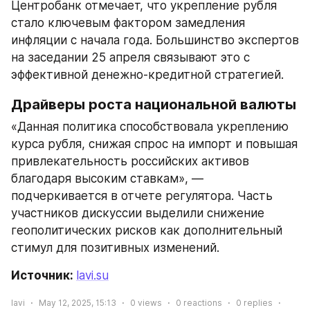
Центробанк отмечает, что укрепление рубля 
стало ключевым фактором замедления 
инфляции с начала года. Большинство экспертов 
на заседании 25 апреля связывают это с 
эффективной денежно-кредитной стратегией.
Драйверы роста национальной валюты
«Данная политика способствовала укреплению 
курса рубля, снижая спрос на импорт и повышая 
привлекательность российских активов 
благодаря высоким ставкам», — 
подчеркивается в отчете регулятора. Часть 
участников дискуссии выделили снижение 
геополитических рисков как дополнительный 
стимул для позитивных изменений.
Источник: 
lavi.su
lavi
May 12, 2025, 15:13
0
views
0
reactions
0
replies