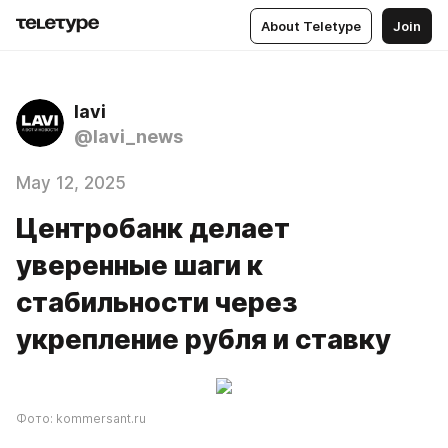
About Teletype
Join
lavi
@lavi_news
May 12, 2025
Центробанк делает
уверенные шаги к
стабильности через
укрепление рубля и ставку
Фото: kommersant.ru