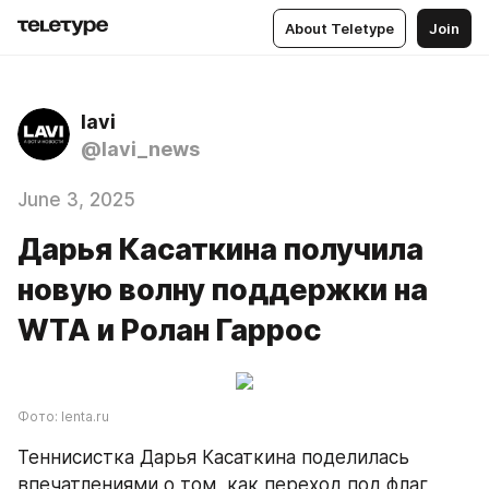
About Teletype
Join
lavi
@lavi_news
June 3, 2025
Дарья Касаткина получила
новую волну поддержки на
WTA и Ролан Гаррос
Фото: lenta.ru
Теннисистка Дарья Касаткина поделилась 
впечатлениями о том, как переход под флаг 