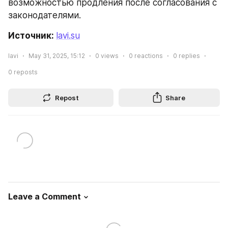
возможностью продления после согласования с 
законодателями.
Источник: 
lavi.su
lavi
May 31, 2025, 15:12
0
views
0
reactions
0
replies
0
reposts
Repost
Share
Leave a Comment