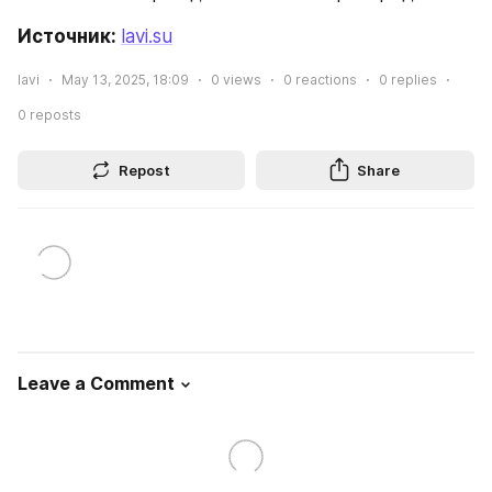
Источник: 
lavi.su
lavi
May 13, 2025, 18:09
0
views
0
reactions
0
replies
0
reposts
Repost
Share
Leave a Comment