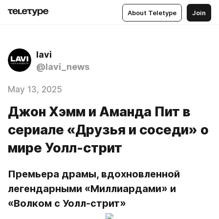
About Teletype
Join
lavi
@lavi_news
May 13, 2025
Джон Хэмм и Аманда Пит в
сериале «Друзья и соседи» о
мире Уолл-стрит
Премьера драмы, вдохновленной 
легендарными «Миллиардами» и 
«Волком с Уолл-стрит»