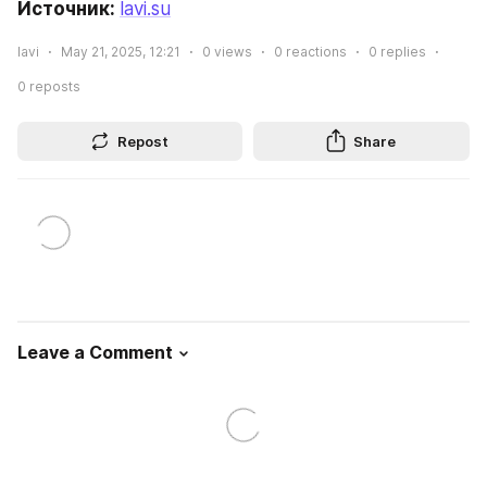
Источник: 
lavi.su
lavi
May 21, 2025, 12:21
0
views
0
reactions
0
replies
0
reposts
Repost
Share
Leave a Comment