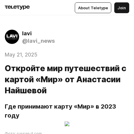
About Teletype
Join
lavi
@lavi_news
May 21, 2025
Откройте мир путешествий с
картой «Мир» от Анастасии
Найшевой
Где принимают карту «Мир» в 2023 
году
Фото: russian.rt.com