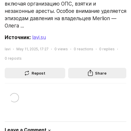
включая организацию ОПС, взятки и 
незаконные аресты. Особое внимание уделяется 
эпизодам давления на владельцев Merlion — 
Олега ...
Источник: 
lavi.su
lavi
May 11, 2025, 17:27
0
views
0
reactions
0
replies
0
reposts
Repost
Share
Leave a Comment