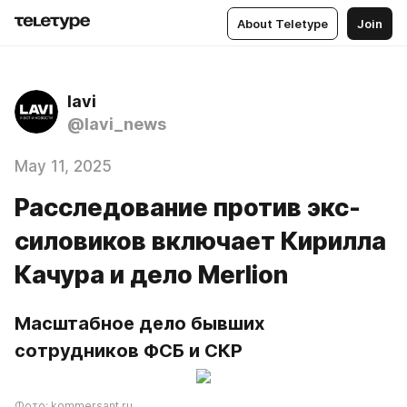
About Teletype
Join
lavi
@lavi_news
May 11, 2025
Расследование против экс-
силовиков включает Кирилла
Качура и дело Merlion
Масштабное дело бывших 
сотрудников ФСБ и СКР
Фото: kommersant.ru