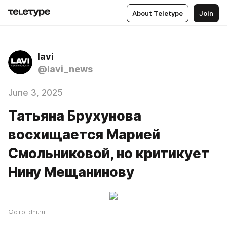
About Teletype
Join
lavi
@lavi_news
June 3, 2025
Татьяна Брухунова
восхищается Марией
Смольниковой, но критикует
Нину Мещанинову
Фото: dni.ru