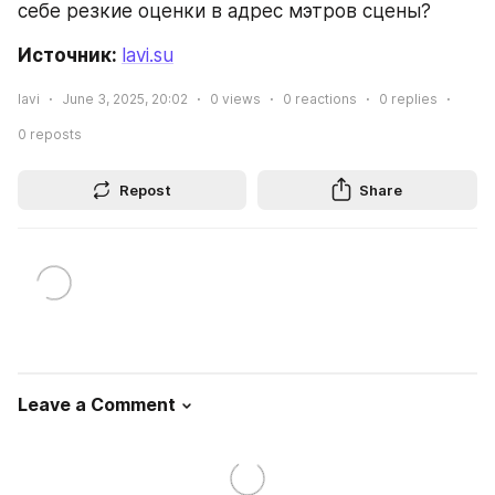
себе резкие оценки в адрес мэтров сцены?
Источник: 
lavi.su
lavi
June 3, 2025, 20:02
0
views
0
reactions
0
replies
0
reposts
Repost
Share
Leave a Comment