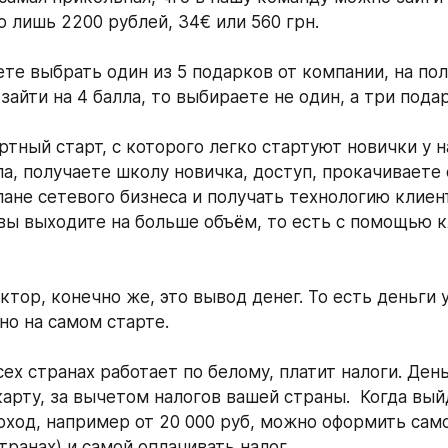
о лишь 2200 рублей, 34€ или 560 грн. 
те выбрать один из 5 подарков от компании, на пол
зайти на 4 балла, то выбираете не один, а три пода
тный старт, с которого легко стартуют новички у на
ла, получаете школу новичка, доступ, прокачиваете 
ане сетевого бизнеса и получать технологию клиентс
вы выходите на больше объём, то есть с помощью к
тор, конечно же, это вывод денег. То есть деньги у
о на самом старте. 
ех странах работает по белому, платит налоги. День
арту, за вычетом налогов вашей страны.  Когда выйд
ход, например от 20 000 руб, можно оформить само
транах) и самой оплачивать налог