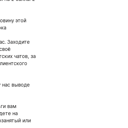
овину этой 
рка
с. Заходите 
своё 
ких чатов, за 
лиентского 
 нас выводе 
ги вам 
ете на 
занятый или 