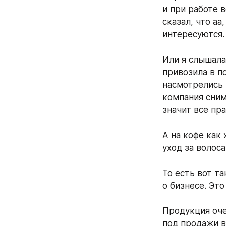
и при работе в
сказал, что аа
интересуются. 
Или я слышала
привозила в п
насмотрелись в
компания снима
значит все пр
А на кофе как
уход за волос
То есть вот т
о бизнесе. Это
Продукция оче
под продажи в 