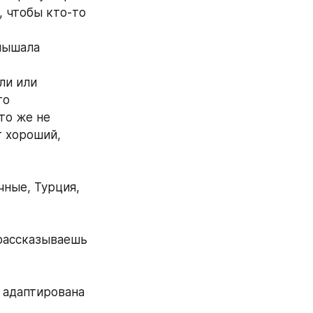
 чтобы кто-то 
лышала 
и или 
о 
то же не 
 хороший, 
ные, Турция, 
рассказываешь 
 адаптирована 