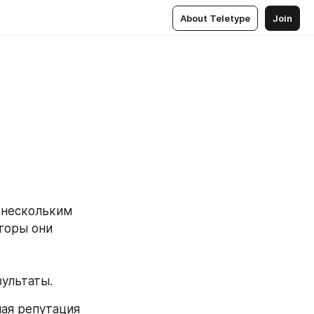
About Teletype
Join
нескольким 
торы они 
ультаты. 
ая репутация 