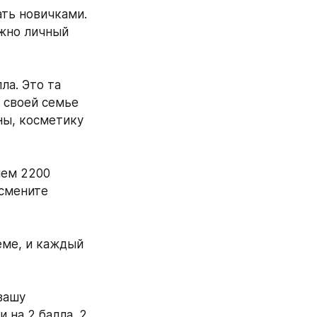
ть новичками. 
жно личный 
а. Это та 
своей семье 
ы, косметику 
ем 2200 
смените 
ме, и каждый 
вашу 
на 2 балла. 2 