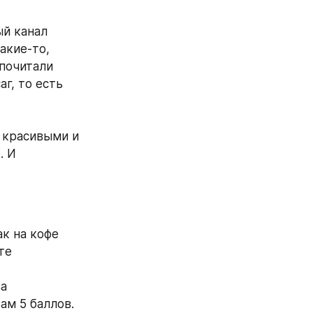
й канал 
акие-то, 
почитали 
, то есть 
 красивыми и 
 И 
к на кофе 
те
а 
ам 5 баллов. 