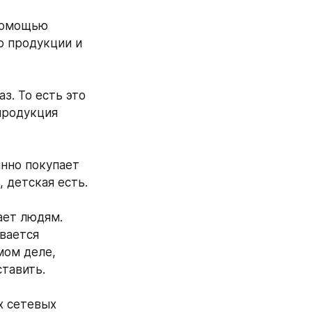
помощью 
 продукции и 
з. То есть это 
продукция 
нно покупает 
кофе, пришел купил еще курс очищение. Косметика уходовая. Есть, детская есть. 
ает людям. 
вается 
мом деле, 
тавить. 
х сетевых 