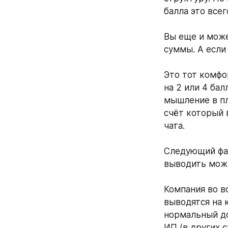
балла это всег
Вы еще и може
суммы. А если 
Это тот комфор
на 2 или 4 бал
мышление в пл
счёт который 
чата. 
Следующий фак
выводить можн
Компания во вс
выводятся на к
нормальный до
ИП (в других с