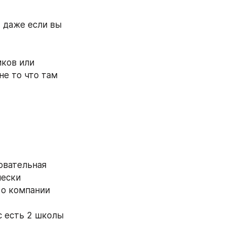
 даже если вы 
ков или 
е то что там 
овательная 
ески 
 о компании 
с есть 2 школы 