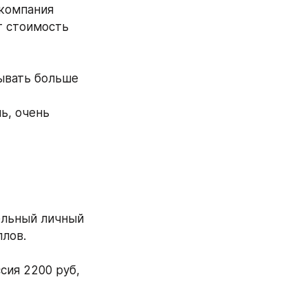
компания 
т стоимость 
тывать больше
ь, очень 
льный личный 
ллов.
сия 2200 руб, 