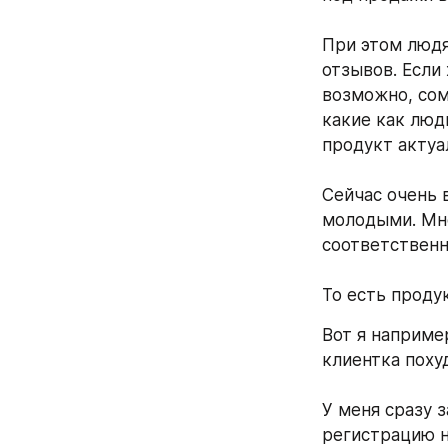
При этом людя
отзывов. Если 
возможно, сом
какие как люд
продукт актуал
Сейчас очень 
молодыми. Мно
соответственн
То есть продук
Вот я например
клиентка похуд
У меня сразу з
регистрацию н