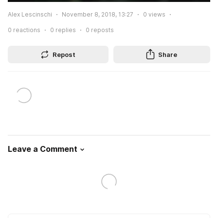
Alex Lescinschi
November 8, 2018, 13:27
0
views
0
reactions
0
replies
0
reposts
Repost
Share
Leave a Comment