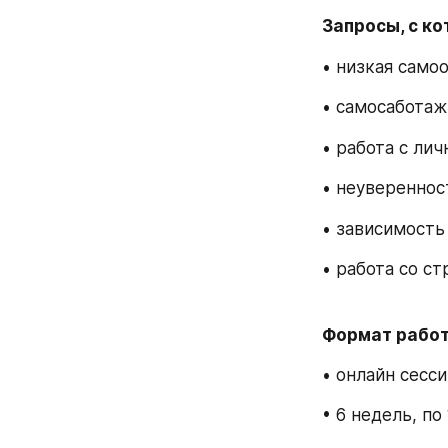
Запросы, с к
• низкая само
• самосаботаж
• работа с ли
• неувереннос
• зависимост
• работа со ст
Формат работ
• онлайн сесси
• 6 недель, по