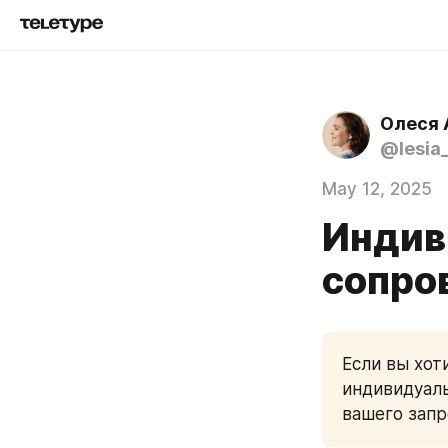
Олеся 
@lesia
May 12, 2025
Индив
сопро
Если вы хот
индивидуал
вашего запр