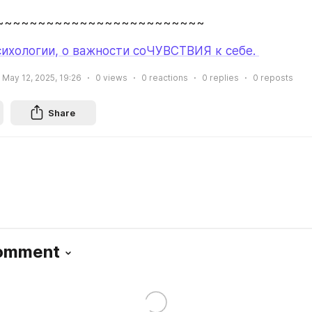
~~~~~~~~~~~~~~~~~~~~~~~~~
сихологии, о важности соЧУВСТВИЯ к себе. 
May 12, 2025, 19:26
0
views
0
reactions
0
replies
0
reposts
Share
Comment