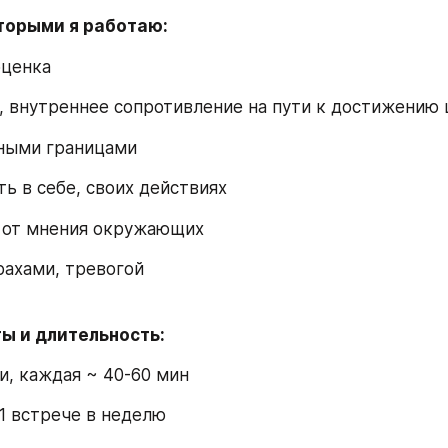
оторыми я работаю:
оценка
, внутреннее сопротивление на пути к достижению 
чными границами
ть в себе, своих действиях
ь от мнения окружающих
рахами, тревогой
ы и длительность:
и, каждая ~ 40-60 мин
 1 встрече в неделю