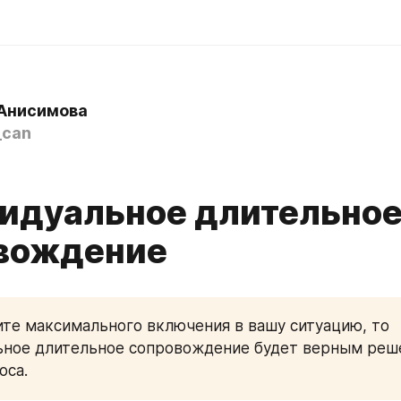
Анисимова
_can
идуальное длительно
вождение
ите максимального включения в вашу ситуацию, то 
ьное длительное сопровождение будет верным реш
оса.