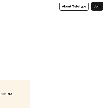
About Teletype
Join
е
ением 