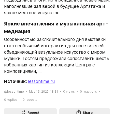
подводились итоги, но и рождались новые идеи, 
наполнявшие зал верой в будущее Артэтажа и 
яркое местное искусство.
Яркие впечатления и музыкальная арт-
медиация
Особенностью заключительного дня выставки 
стал необычный интерактив для посетителей, 
объединяющий визуальное искусство c миром 
музыки. Гостям предложили сопоставить шесть 
избранных картин из коллекции Центра с 
композициями, ...
Источник: 
lessontime.ru
@lessontime
May 13, 2025, 18:31
0
views
0
reactions
0
replies
0
reposts
Repost
Share