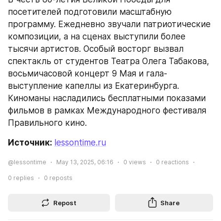
посетителей подготовили масштабную 
программу. Ежедневно звучали патриотические 
композиции, а на сценах выступили более 
тысячи артистов. Особый восторг вызвал 
спектакль от студентов Театра Олега Табакова, 
восьмичасовой концерт 9 Мая и гала-
выступление капеллы из Екатеринбурга. 
Киноманы насладились бесплатными показами 
фильмов в рамках Международного фестиваля 
Правильного кино.
Источник: 
lessontime.ru
@lessontime
May 13, 2025, 06:16
0
views
0
reactions
0
replies
0
reposts
Repost
Share