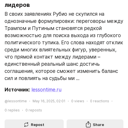
лидеров
В своих заявлениях Рубио не скупился на 
однозначные формулировки: переговоры между 
Трампом и Путиным становятся редкой 
возможностью для поиска выхода из глубокого 
политического тупика. Его слова находят отклик 
среди многих влиятельных фигур, уверенных, 
что прямой контакт между лидерами – 
единственный реальный шанс достичь 
соглашения, которое сможет изменить баланс 
сил и повлиять на судьбы ми ...
Источник: 
lessontime.ru
@lessontime
May 16, 2025, 02:01
0
views
0
reactions
0
replies
0
reposts
Repost
Share