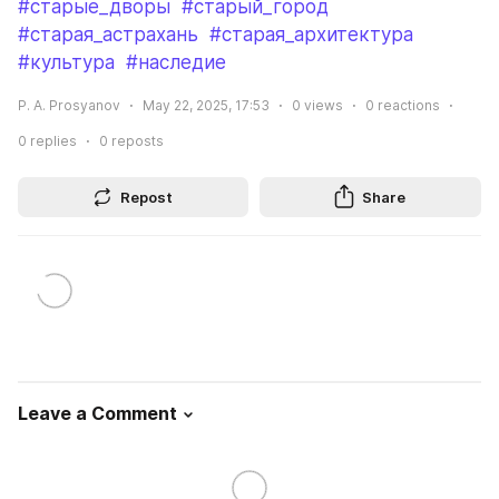
#старые_дворы
#старый_город
#старая_астрахань
#старая_архитектура
#культура
#наследие
P. A. Prosyanov
May 22, 2025, 17:53
0
views
0
reactions
0
replies
0
reposts
Repost
Share
Leave a Comment