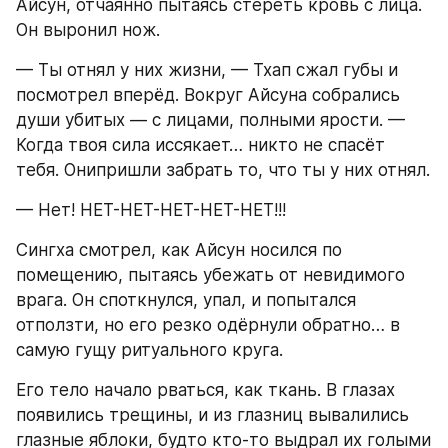
Айсун, отчаянно пытаясь стереть кровь с лица. 
Он выронил нож.
— Ты отнял у них жизни, — Тхап сжал губы и 
посмотрел вперёд. Вокруг Айсуна собрались 
души убитых — с лицами, полными ярости. — 
Когда твоя сила иссякает… никто не спасёт 
тебя. Онипришли забрать то, что ты у них отнял.
— Нет! НЕТ-НЕТ-НЕТ-НЕТ-НЕТ!!!
Сингха смотрел, как Айсун носился по 
помещению, пытаясь убежать от невидимого 
врага. Он споткнулся, упал, и попытался 
отползти, но его резко одёрнули обратно… в 
самую гущу ритуального круга.
Его тело начало рваться, как ткань. В глазах 
появились трещины, и из глазниц вывалились 
глазные яблоки, будто кто-то выдрал их голыми 