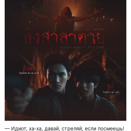
— Идиот, ха-ха, давай, стреляй, если посмеешь! 