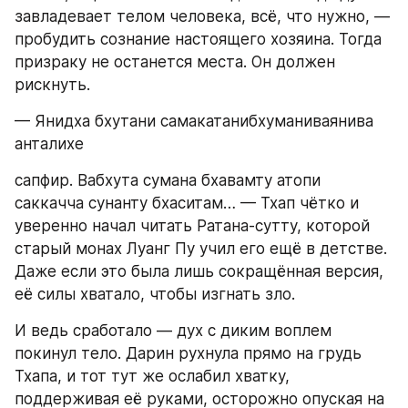
завладевает телом человека, всё, что нужно, — 
пробудить сознание настоящего хозяина. Тогда 
призраку не останется места. Он должен 
рискнуть.
— Янидха бхутани самакатанибхуманиваянива 
анталихе
сапфир. Вабхута сумана бхавамту атопи 
саккачча сунанту бхаситам… — Тхап чётко и 
уверенно начал читать Ратана-сутту, которой 
старый монах Луанг Пу учил его ещё в детстве. 
Даже если это была лишь сокращённая версия, 
её силы хватало, чтобы изгнать зло.
И ведь сработало — дух с диким воплем 
покинул тело. Дарин рухнула прямо на грудь 
Тхапа, и тот тут же ослабил хватку, 
поддерживая её руками, осторожно опуская на 