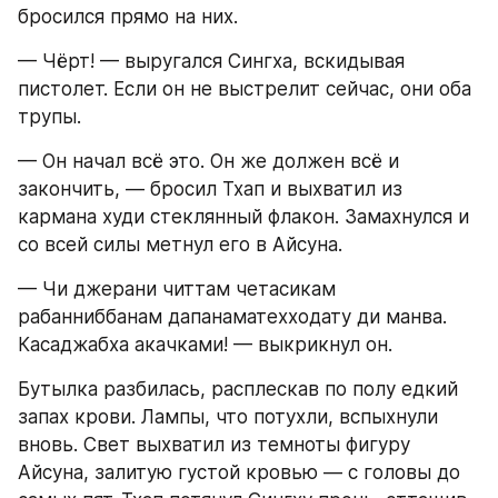
бросился прямо на них.
— Чёрт! — выругался Сингха, вскидывая 
пистолет. Если он не выстрелит сейчас, они оба 
трупы.
— Он начал всё это. Он же должен всё и 
закончить, — бросил Тхап и выхватил из 
кармана худи стеклянный флакон. Замахнулся и 
со всей силы метнул его в Айсуна.
— Чи джерани читтам четасикам 
рабанниббанам дапанаматехходату ди манва. 
Касаджабха акачками! — выкрикнул он.
Бутылка разбилась, расплескав по полу едкий 
запах крови. Лампы, что потухли, вспыхнули 
вновь. Свет выхватил из темноты фигуру 
Айсуна, залитую густой кровью — с головы до 