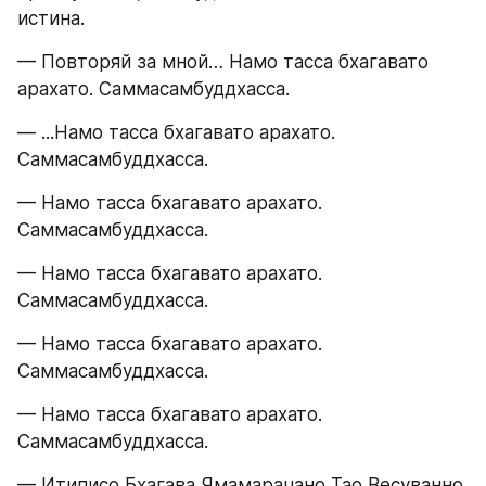
истина.
— Повторяй за мной… Намо тасса бхагавато 
арахато. Саммасамбуддхасса.
— ...Намо тасса бхагавато арахато. 
Саммасамбуддхасса.
— Намо тасса бхагавато арахато. 
Саммасамбуддхасса.
— Намо тасса бхагавато арахато. 
Саммасамбуддхасса.
— Намо тасса бхагавато арахато. 
Саммасамбуддхасса.
— Намо тасса бхагавато арахато. 
Саммасамбуддхасса.
— Итиписо Бхагава Ямамарачано Тао Весуванно.