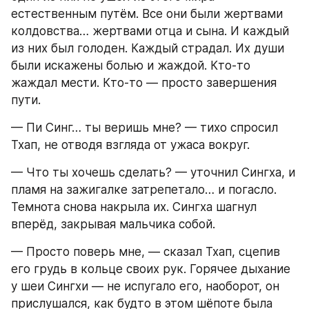
естественным путём. Все они были жертвами 
колдовства… жертвами отца и сына. И каждый 
из них был голоден. Каждый страдал. Их души 
были искажены болью и жаждой. Кто-то 
жаждал мести. Кто-то — просто завершения 
пути.
— Пи Синг… ты веришь мне? — тихо спросил 
Тхап, не отводя взгляда от ужаса вокруг.
— Что ты хочешь сделать? — уточнил Сингха, и 
пламя на зажигалке затрепетало… и погасло. 
Темнота снова накрыла их. Сингха шагнул 
вперёд, закрывая мальчика собой.
— Просто поверь мне, — сказал Тхап, сцепив 
его грудь в кольце своих рук. Горячее дыхание 
у шеи Сингхи — не испугало его, наоборот, он 
прислушался, как будто в этом шёпоте была 