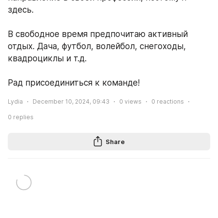
здесь.
В свободное время предпочитаю активный 
отдых. Дача, футбол, волейбол, снегоходы, 
квадроциклы и т.д.
Рад присоединиться к команде!
Lydia
December 10, 2024, 09:43
0
views
0
reactions
0
replies
Share