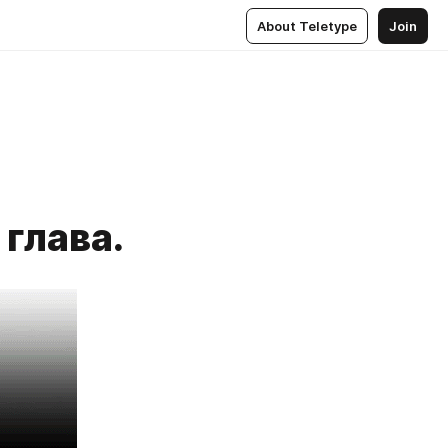
About Teletype
Join
глава.