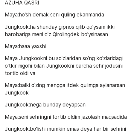
AZUHA QASRI
Maya:ho'sh demak seni quling ekanmanda
Jungkook:ha shunday gipnos qilib qo'ysam ikki 
barobariga meni o'z Qirolingdek bo'ysinasan
Maya:haaa yaxshi
Maya Jungkookni bu so'zlaridan so'ng ko'zlaridagi 
o'tkir nigohi bilan Jungkookni barcha sehr jodusini 
tortib oldi va
Maya:balki o'zing mengga itdek qulimga aylanarsan 
Jungkook
Jungkook:nega bunday deyapsan
Maya:seni sehringni tortib oldim jazolash maqsadida
Jungkook:bo'lishi mumkin emas deya har bir sehrini 