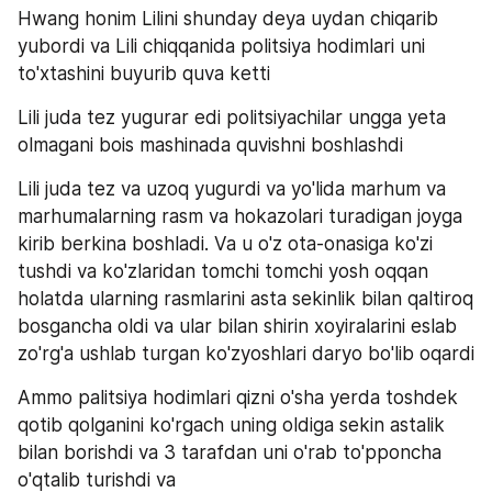
Hwang honim Lilini shunday deya uydan chiqarib 
yubordi va Lili chiqqanida politsiya hodimlari uni 
to'xtashini buyurib quva ketti
Lili juda tez yugurar edi politsiyachilar ungga yeta 
olmagani bois mashinada quvishni boshlashdi
Lili juda tez va uzoq yugurdi va yo'lida marhum va 
marhumalarning rasm va hokazolari turadigan joyga 
kirib berkina boshladi. Va u o'z ota-onasiga ko'zi 
tushdi va ko'zlaridan tomchi tomchi yosh oqqan 
holatda ularning rasmlarini asta sekinlik bilan qaltiroq 
bosgancha oldi va ular bilan shirin xoyiralarini eslab 
zo'rg'a ushlab turgan ko'zyoshlari daryo bo'lib oqardi
Ammo palitsiya hodimlari qizni o'sha yerda toshdek 
qotib qolganini ko'rgach uning oldiga sekin astalik 
bilan borishdi va 3 tarafdan uni o'rab to'pponcha 
o'qtalib turishdi va