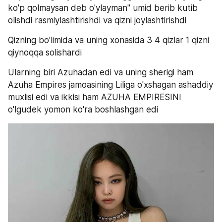
ko'p qolmaysan deb o'ylayman" umid berib kutib 
olishdi rasmiylashtirishdi va qizni joylashtirishdi
Qizning bo'limida va uning xonasida 3 4 qizlar 1 qizni 
qiynoqqa solishardi
Ularning biri Azuhadan edi va uning sherigi ham 
Azuha Empires jamoasining Liliga o'xshagan ashaddiy 
muxlisi edi va ikkisi ham AZUHA EMPIRESINI 
o'lgudek yomon ko'ra boshlashgan edi