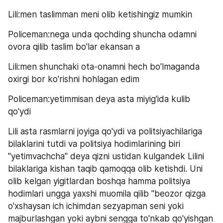
Lili:men taslimman meni olib ketishingiz mumkin
Policeman:nega unda qochding shuncha odamni 
ovora qilib taslim bo'lar ekansan a
Lili:men shunchaki ota-onamni hech bo'lmaganda 
oxirgi bor ko'rishni hohlagan edim
Policeman:yetimmisan deya asta miyig'ida kulib 
qo'ydi
Lili asta rasmlarni joyiga qo'ydi va politsiyachilariga 
bilaklarini tutdi va politsiya hodimlarining biri 
"yetimvachcha" deya qizni ustidan kulgandek Lilini 
bilaklariga kishan taqib qamoqqa olib ketishdi. Uni 
olib kelgan yigitlardan boshqa hamma politsiya 
hodimlari ungga yaxshi muomila qilib "beozor qizga 
o'xshaysan ich ichimdan sezyapman seni yoki 
majburlashgan yoki aybni sengga to'nkab qo'yishgan 