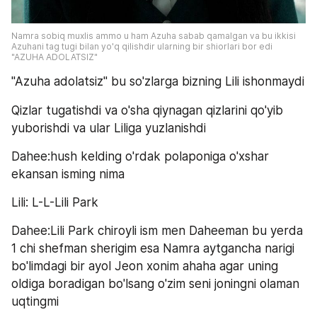
Namra sobiq muxlis ammo u ham Azuha sabab qamalgan va bu ikkisi 
Azuhani tag tugi bilan yo'q qilishdir ularning bir shiorlari bor edi 
"AZUHA ADOLATSIZ"
"Azuha adolatsiz" bu so'zlarga bizning Lili ishonmaydi
Qizlar tugatishdi va o'sha qiynagan qizlarini qo'yib 
yuborishdi va ular Liliga yuzlanishdi
Dahee:hush kelding o'rdak polaponiga o'xshar 
ekansan isming nima
Lili: L-L-Lili Park
Dahee:Lili Park chiroyli ism men Daheeman bu yerda 
1 chi shefman sherigim esa Namra aytgancha narigi 
bo'limdagi bir ayol Jeon xonim ahaha agar uning 
oldiga boradigan bo'lsang o'zim seni joningni olaman 
uqtingmi