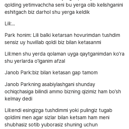
qolding yetimvachcha seni bu yerga olib kelishganini 
eshitgach biz darhol shu yerga keldik
Lili:...
Park honim: Lili balki ketarsan hovurimdan tushdim 
sensiz uy huvillab qoldi biz bilan ketasanmi
Lili:men shu yerda qolaman uyga qaytganimdan ko'ra 
shu yerlarda o'lganim afzal
Janob Park:biz bilan ketasan gap tamom
Janob Parkning asabiylashgani shunday 
ochiqchasiga bilindi ammo bizning qizimiz ham bo'sh 
kelmay dedi
Lili:endi esingizga tushdimmi yoki pulingiz tugab 
qoldimi men agar sizlar bilan ketsam ham meni 
shubhasiz sotib yuborasiz shuning uchun 