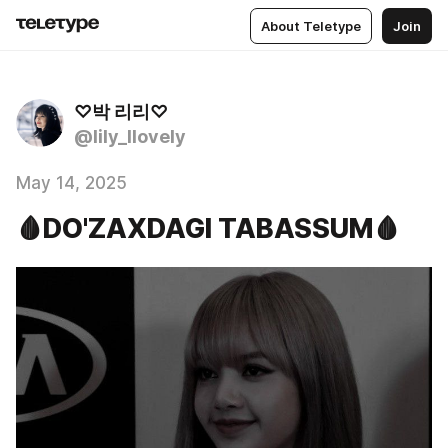
About Teletype
Join
♡박 리리♡
@lily_llovely
May 14, 2025
🩸DO'ZAXDAGI TABASSUM🩸