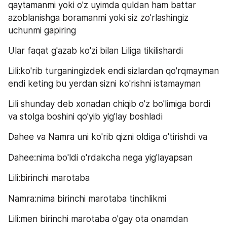
qaytamanmi yoki o'z uyimda quldan ham battar 
azoblanishga boramanmi yoki siz zo'rlashingiz 
uchunmi gapiring
Ular faqat g'azab ko'zi bilan Liliga tikilishardi
Lili:ko'rib turganingizdek endi sizlardan qo'rqmayman 
endi keting bu yerdan sizni ko'rishni istamayman
Lili shunday deb xonadan chiqib o'z bo'limiga bordi 
va stolga boshini qo'yib yig'lay boshladi
Dahee va Namra uni ko'rib qizni oldiga o'tirishdi va
Dahee:nima bo'ldi o'rdakcha nega yig'layapsan
Lili:birinchi marotaba
Namra:nima birinchi marotaba tinchlikmi
Lili:men birinchi marotaba o'gay ota onamdan 