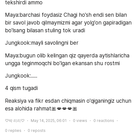
tekshirdi ammo
Maya:barchasi foydasiz Chagi ho'sh endi sen bilan 
bir savol javob qilmaymizmi agar yolg'on gapiradigan 
bo'lsang bilasan stuling tok uradi
Jungkook:mayli savolingni ber
Maya:bugun olib kelingan qiz qayerda aytishlaricha 
ungga teginmoqchi bo'lgan ekansan shu rostmi
Jungkook:.....
4 qism tugadi
Reaksiya va fikr esdan chiqmasin o'qiganingiz uchun 
esa alohida rahmat🎀💋💋💋🎀
♡박 리리♡
May 14, 2025, 06:01
0
views
0
reactions
0
replies
0
reposts