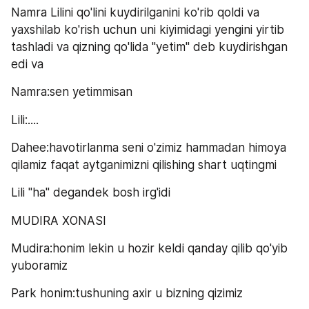
Namra Lilini qo'lini kuydirilganini ko'rib qoldi va 
yaxshilab ko'rish uchun uni kiyimidagi yengini yirtib 
tashladi va qizning qo'lida "yetim" deb kuydirishgan 
edi va
Namra:sen yetimmisan
Lili:....
Dahee:havotirlanma seni o'zimiz hammadan himoya 
qilamiz faqat aytganimizni qilishing shart uqtingmi
Lili "ha" degandek bosh irg'idi
MUDIRA XONASI
Mudira:honim lekin u hozir keldi qanday qilib qo'yib 
yuboramiz
Park honim:tushuning axir u bizning qizimiz