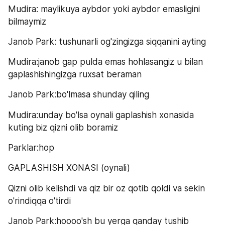
Mudira: maylikuya aybdor yoki aybdor emasligini 
bilmaymiz
Janob Park: tushunarli og'zingizga siqqanini ayting
Mudira:janob gap pulda emas hohlasangiz u bilan 
gaplashishingizga ruxsat beraman
Janob Park:bo'lmasa shunday qiling
Mudira:unday bo'lsa oynali gaplashish xonasida 
kuting biz qizni olib boramiz
Parklar:hop
GAPLASHISH XONASI (oynali)
Qizni olib kelishdi va qiz bir oz qotib qoldi va sekin 
o'rindiqqa o'tirdi
Janob Park:hoooo'sh bu yerga qanday tushib 