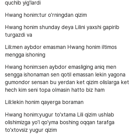
quchib yig'lardi
Hwang honim:tur o'rningdan qizim
Hwang honim shunday deya Lilini yaxshi gapirib 
turgazdi va
Lili:men aybdor emasman Hwang honim iltimos 
mengga ishoning
Hwang honim:sen aybdor emasliging aniq men 
sengga ishonaman sen qotil emassan lekin yagona 
gumondor sensan bu yerdan ket qizim olislarga ket 
hech kim seni topa olmasin hatto biz ham
Lili:lekin honim qayerga boraman
Hwang honim:yugur to'xtama Lili qizim ushlab 
olishimizga yo'l qo'yma boshing oqqan tarafga 
to'xtovsiz yugur qizim