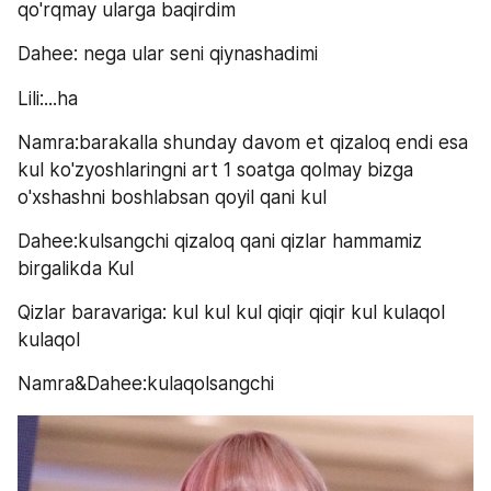
qo'rqmay ularga baqirdim
Dahee: nega ular seni qiynashadimi
Lili:...ha
Namra:barakalla shunday davom et qizaloq endi esa 
kul ko'zyoshlaringni art 1 soatga qolmay bizga 
o'xshashni boshlabsan qoyil qani kul
Dahee:kulsangchi qizaloq qani qizlar hammamiz 
birgalikda Kul
Qizlar baravariga: kul kul kul qiqir qiqir kul kulaqol 
kulaqol
Namra&Dahee:kulaqolsangchi