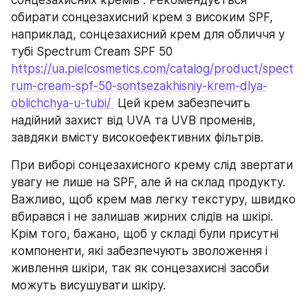
сонцезахисних кремів . Рекомендується 
обирати сонцезахисний крем з високим SPF, 
наприклад, сонцезахисний крем для обличчя у 
тубі Spectrum Cream SPF 50 
https://ua.pielcosmetics.com/catalog/product/spect
rum-cream-spf-50-sontsezakhisniy-krem-dlya-
oblichchya-u-tubi/ 
 Цей крем забезпечить 
надійний захист від UVA та UVB променів, 
завдяки вмісту високоефективних фільтрів.
При виборі сонцезахисного крему слід звертати 
увагу не лише на SPF, але й на склад продукту. 
Важливо, щоб крем мав легку текстуру, швидко 
вбирався і не залишав жирних слідів на шкірі. 
Крім того, бажано, щоб у складі були присутні 
компоненти, які забезпечують зволоження і 
живлення шкіри, так як сонцезахисні засоби 
можуть висушувати шкіру.