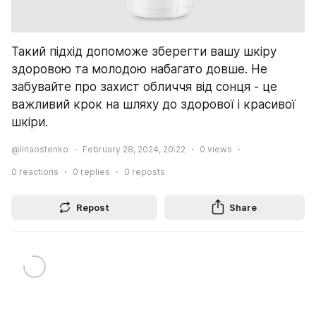
Такий підхід допоможе зберегти вашу шкіру 
здоровою та молодою набагато довше. Не 
забувайте про захист обличчя від сонця - це 
важливий крок на шляху до здорової і красивої 
шкіри.
@linaostenko
February 28, 2024, 20:22
0
views
0
reactions
0
replies
0
reposts
Repost
Share