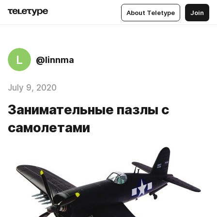
About Teletype
Join
L
@linnma
July 9, 2020
Занимательные пазлы с
самолетами