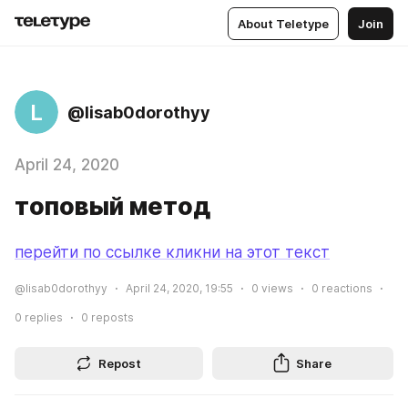
About Teletype
Join
L
@lisab0dorothyy
April 24, 2020
топовый метод
перейти по ссылке кликни на этот текст
@lisab0dorothyy
April 24, 2020, 19:55
0
views
0
reactions
0
replies
0
reposts
Repost
Share