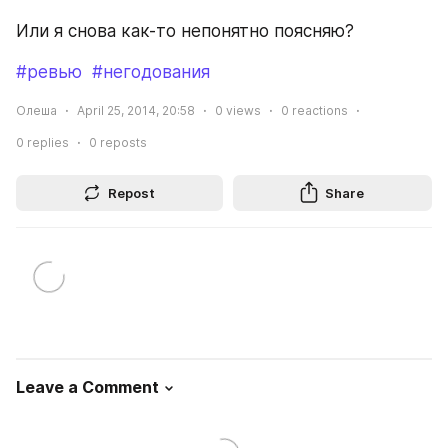
Или я снова как-то непонятно поясняю?
#ревью
#негодования
Олеша
April 25, 2014, 20:58
0
views
0
reactions
0
replies
0
reposts
Repost
Share
Leave a Comment