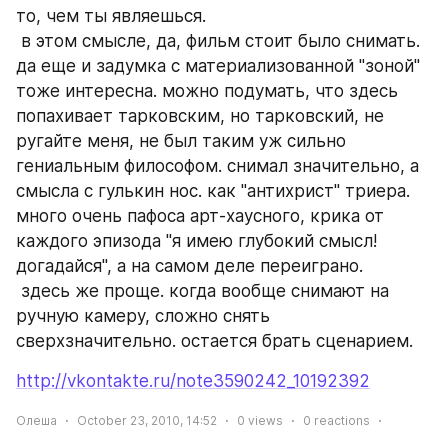
то, чем ты являешься.  
 в этом смысле, да, фильм стоит было снимать. 
да еще и задумка с материализованной "зоной" 
тоже интересна. можно подумать, что здесь 
попахивает тарковским, но тарковский, не 
ругайте меня, не был таким уж сильно 
гениальным философом. снимал значительно, а 
смысла с гулькин нос. как "антихрист" триера. 
много очень пафоса арт-хаусного, крика от 
каждого эпизода "я имею глубокий смысл! 
догадайся", а на самом деле переиграно.  
 здесь же проще. когда вообще снимают на 
ручную камеру, сложно снять 
сверхзначительно. остается брать сценарием.  
http://vkontakte.ru/note3590242_10192392
Олеша
October 23, 2010, 14:52
0
views
0
reactions