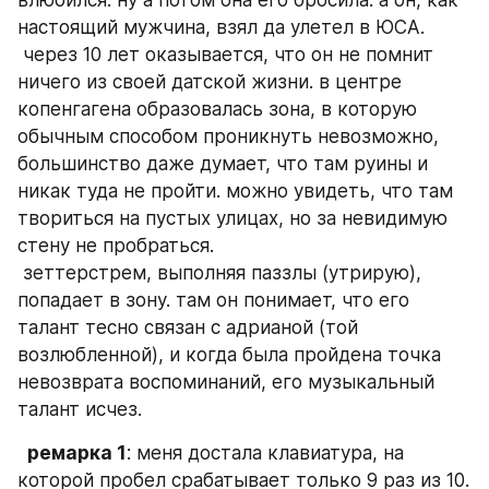
влюбился. ну а потом она его бросила. а он, как 
настоящий мужчина, взял да улетел в ЮСА.  
 через 10 лет оказывается, что он не помнит 
ничего из своей датской жизни. в центре 
копенгагена образовалась зона, в которую 
обычным способом проникнуть невозможно, 
большинство даже думает, что там руины и 
никак туда не пройти. можно увидеть, что там 
твориться на пустых улицах, но за невидимую 
стену не пробраться.  
 зеттерстрем, выполняя паззлы (утрирую), 
попадает в зону. там он понимает, что его 
талант тесно связан с адрианой (той 
возлюбленной), и когда была пройдена точка 
невозврата воспоминаний, его музыкальный 
талант исчез.  
 ремарка 1
: меня достала клавиатура, на 
которой пробел срабатывает только 9 раз из 10. 