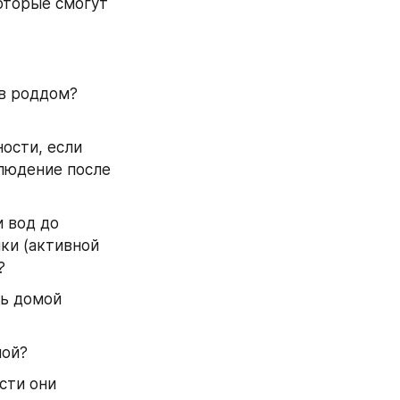
оторые смогут 
в роддом? 
людение после 
 вод до 
ки (активной 
?
лой?