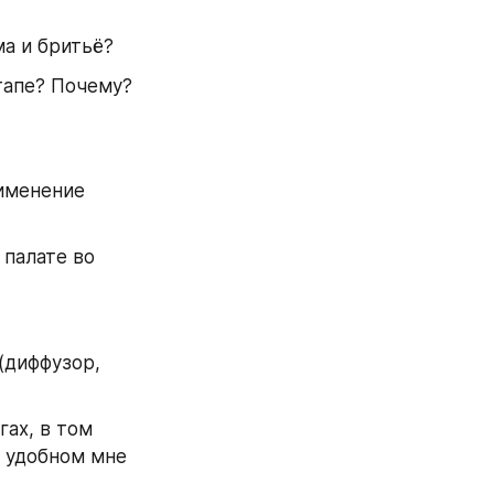
а и бритьё?
апе? Почему? 
именение 
палате во 
диффузор, 
ах, в том 
 удобном мне 