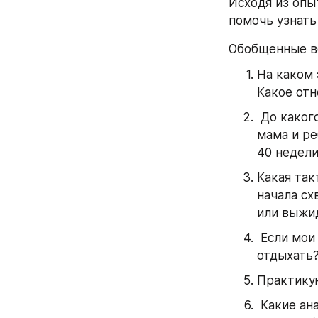
Исходя из опы
помочь узнать
Обобщенные в
На каком 
Какое от
 До какого срока вы готовы ожидать начала родовой деятельности, если 
мама и ре
40 недел
Какая так
начала сх
или выжи
 Если мои схватки затихнут по приеду в роддом, смогу я уехать домой 
отдыхать
Практику
 Какие анализы нужно сдать сопровождающему? Какой свежести они 