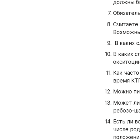
должны б
Обязатель
Считаете 
Возможны
 В каких
В каких с
окситоци
Как часто
время КТ
Можно пит
Может ли 
ребозо-ша
Есть ли в
числе род
положени