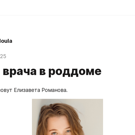
doula
025
 врача в роддоме
зовут Елизавета Романова.