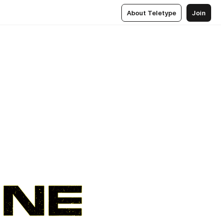
About Teletype
Join