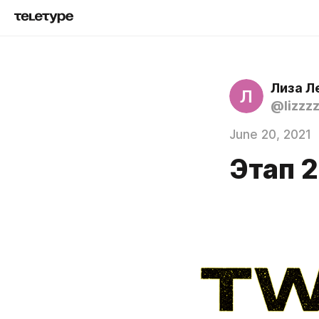
Лиза Л
Л
@lizzz
June 20, 2021
Этап 