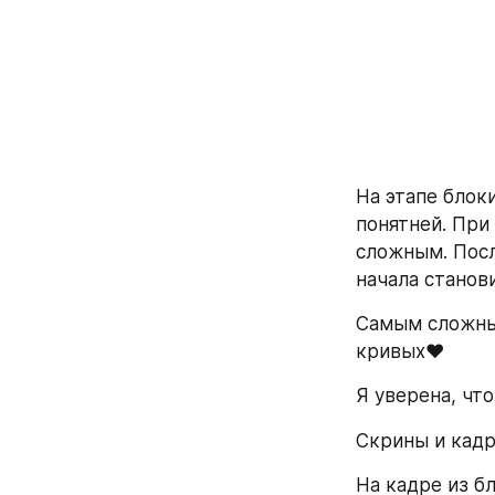
На этапе блок
понятней. При
сложным. Посл
начала станов
Самым сложным
кривых♥ 
Я уверена, чт
Скрины и кадр
На кадре из б