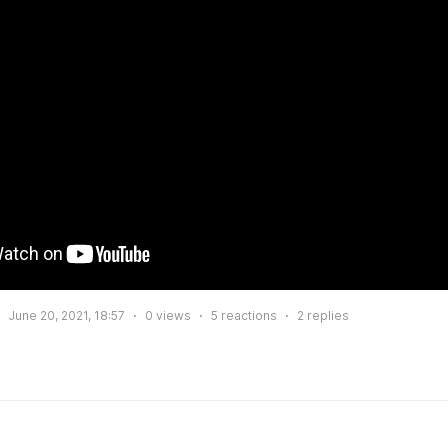
June 20, 2021, 18:57
0
views
5
reactions
2
replies