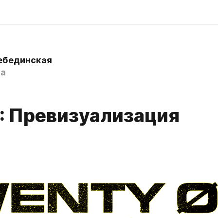
ебединская
za
2: Превизуализация