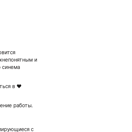
вится 
хнепонятным и 
 синема 
ься в ♥ 
шение работы.
иирующиеся с 