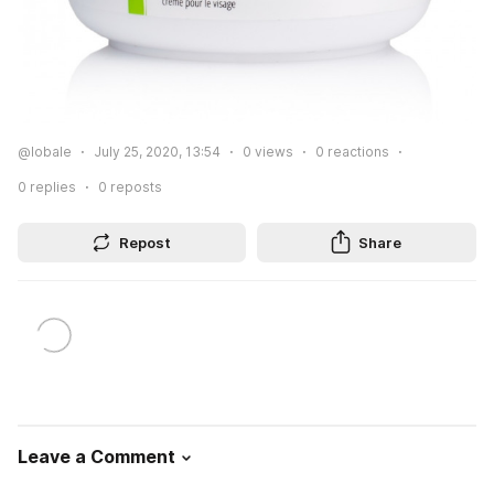
@lobale
July 25, 2020, 13:54
0
views
0
reactions
0
replies
0
reposts
Repost
Share
Leave a Comment