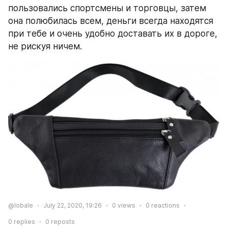
пользовались спортсмены и торговцы, затем 
она полюбилась всем, деньги всегда находятся 
при тебе и очень удобно доставать их в дороге, 
не рискуя ничем.
@lobale
July 22, 2020, 19:26
0
views
0
reactions
0
replies
0
reposts