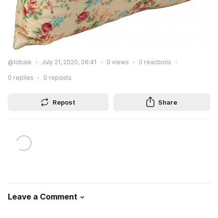
@lobale
July 21, 2020, 06:41
0
views
0
reactions
0
replies
0
reposts
Repost
Share
Leave a Comment