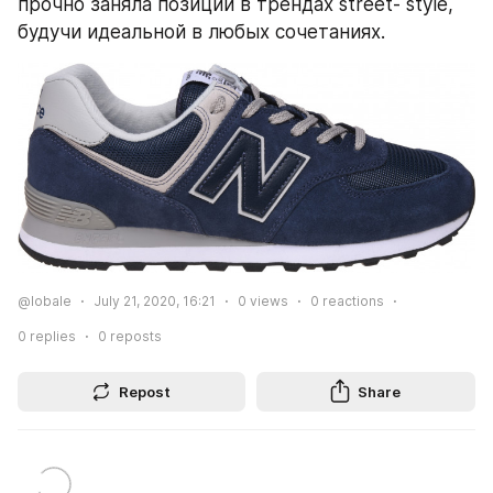
прочно заняла позиции в трендах street- style, 
будучи идеальной в любых сочетаниях.
@lobale
July 21, 2020, 16:21
0
views
0
reactions
0
replies
0
reposts
Repost
Share