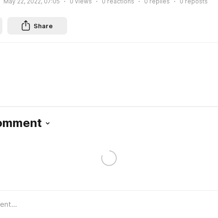
May 22, 2022, 07:05
0
views
0
reactions
0
replies
0
reposts
Share
Comment