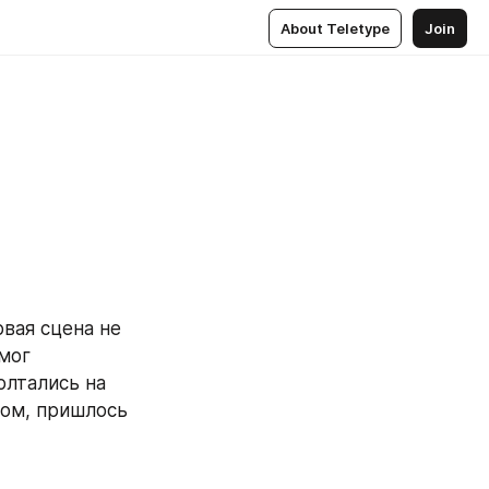
About Teletype
Join
ая сцена не 
мог 
лтались на 
лом, пришлось 