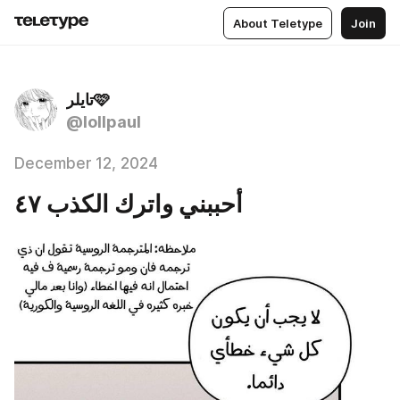
About Teletype
Join
تايلر🩷
@lollpaul
December 12, 2024
أحببني واترك الكذب ٤٧