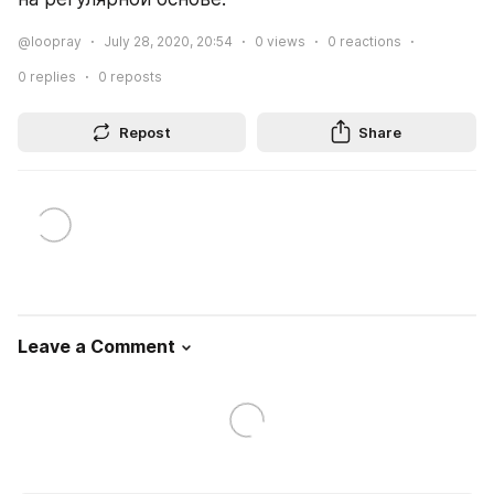
@loopray
July 28, 2020, 20:54
0
views
0
reactions
0
replies
0
reposts
Repost
Share
Leave a Comment