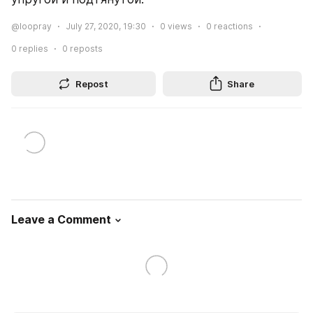
@loopray
July 27, 2020, 19:30
0
views
0
reactions
0
replies
0
reposts
Repost
Share
Leave a Comment