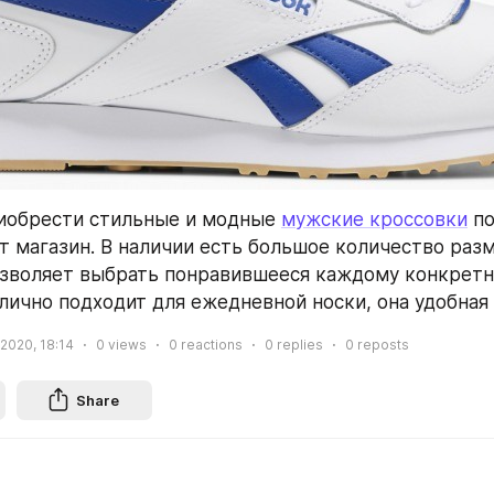
иобрести стильные и модные 
мужские кроссовки
 п
т магазин. В наличии есть большое количество разм
озволяет выбрать понравившееся каждому конкретно
тлично подходит для ежедневной носки, она удобная 
 2020, 18:14
0
views
0
reactions
0
replies
0
reposts
Share