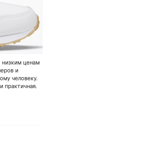
о низким ценам 
еров и 
му человеку. 
и практичная.