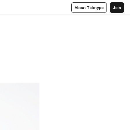
About Teletype
Join