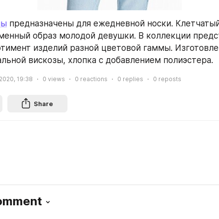
пы
 предназначены для ежедневной носки. Клетчатый
менный образ молодой девушки. В коллекции предс
тимент изделий разной цветовой гаммы. Изготовле
альной вискозы, хлопка с добавлением полиэстера.
 2020, 19:38
0
views
0
reactions
0
replies
0
reposts
Share
Comment