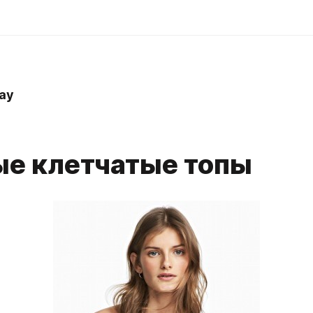
ay
е клетчатые топы