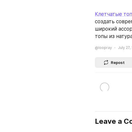
Клетчатые то
создать совре
широкий ассор
топы из натур
@loopray
July 27,
Repost
Leave a 