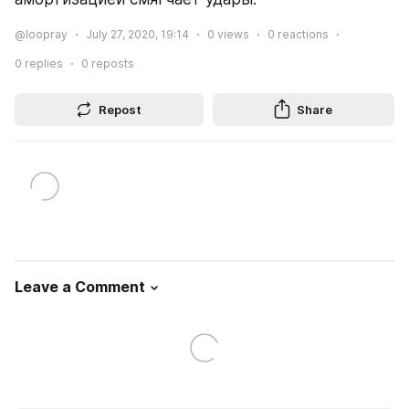
@loopray
July 27, 2020, 19:14
0
views
0
reactions
0
replies
0
reposts
Repost
Share
Leave a Comment