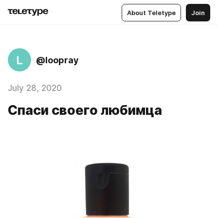
About Teletype
Join
L
@loopray
July 28, 2020
Спаси своего любимца