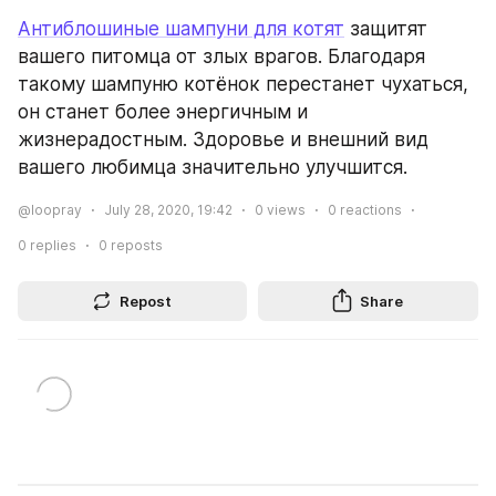
Антиблошиные шампуни для котят
 защитят 
вашего питомца от злых врагов. Благодаря 
такому шампуню котёнок перестанет чухаться, 
он станет более энергичным и 
жизнерадостным. Здоровье и внешний вид 
вашего любимца значительно улучшится.
@loopray
July 28, 2020, 19:42
0
views
0
reactions
0
replies
0
reposts
Repost
Share