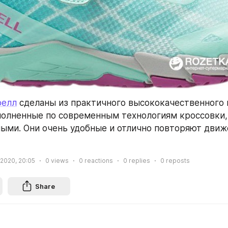
релл
 сделаны из практичного высококачественного м
олненные по современным технологиям кроссовки, 
ыми. Они очень удобные и отлично повторяют движ
 2020, 20:05
0
views
0
reactions
0
replies
0
reposts
Share