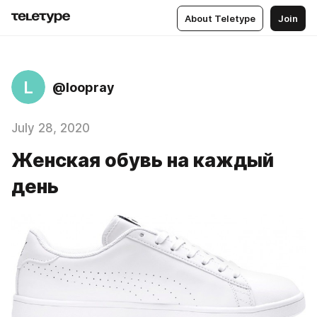
About Teletype
Join
L
@loopray
July 28, 2020
Женская обувь на каждый
день