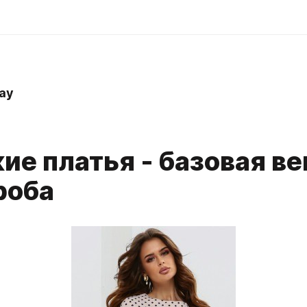
ay
ие платья - базовая в
роба