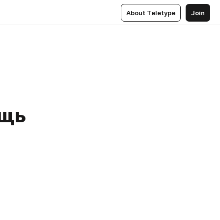
About Teletype
Join
ещь