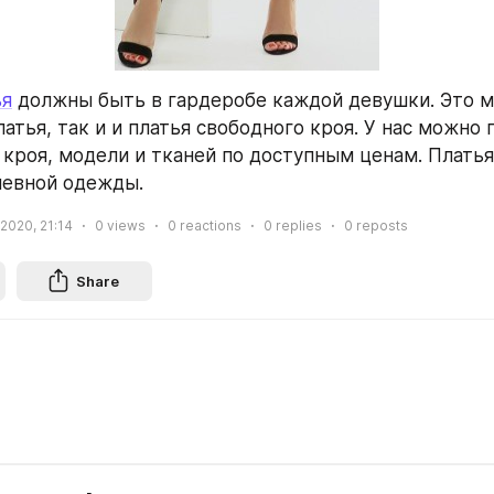
ья
 должны быть в гардеробе каждой девушки. Это мо
атья, так и и платья свободного кроя. У нас можно 
 кроя, модели и тканей по доступным ценам. Платья 
невной одежды.
 2020, 21:14
0
views
0
reactions
0
replies
0
reposts
Share