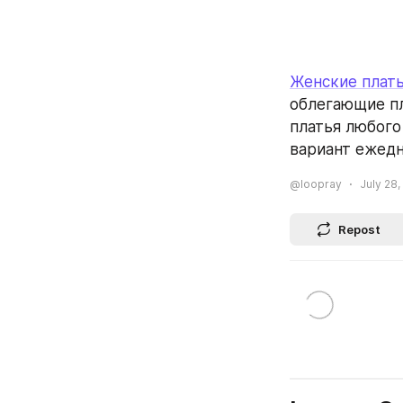
Женские плат
облегающие пл
платья любого
вариант ежед
@loopray
July 28,
Repost