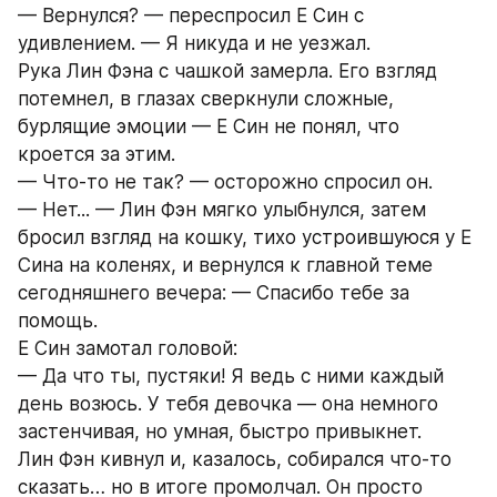
— Вернулся? — переспросил Е Син с 
удивлением. — Я никуда и не уезжал.
Рука Лин Фэна с чашкой замерла. Его взгляд 
потемнел, в глазах сверкнули сложные, 
бурлящие эмоции — Е Син не понял, что 
кроется за этим.
— Что-то не так? — осторожно спросил он.
— Нет... — Лин Фэн мягко улыбнулся, затем 
бросил взгляд на кошку, тихо устроившуюся у Е 
Сина на коленях, и вернулся к главной теме 
сегодняшнего вечера: — Спасибо тебе за 
помощь.
Е Син замотал головой:
— Да что ты, пустяки! Я ведь с ними каждый 
день возюсь. У тебя девочка — она немного 
застенчивая, но умная, быстро привыкнет.
Лин Фэн кивнул и, казалось, собирался что-то 
сказать… но в итоге промолчал. Он просто 