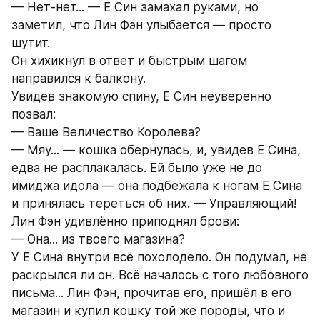
— Нет-нет... — Е Син замахал руками, но 
заметил, что Лин Фэн улыбается — просто 
шутит.
Он хихикнул в ответ и быстрым шагом 
направился к балкону.
Увидев знакомую спину, Е Син неуверенно 
позвал:
— Ваше Величество Королева?
— Мяу... — кошка обернулась, и, увидев Е Сина, 
едва не расплакалась. Ей было уже не до 
имиджа идола — она подбежала к ногам Е Сина 
и принялась тереться об них. — Управляющий!
Лин Фэн удивлённо приподнял брови:
— Она... из твоего магазина?
У Е Сина внутри всё похолодело. Он подумал, не 
раскрылся ли он. Всё началось с того любовного 
письма... Лин Фэн, прочитав его, пришёл в его 
магазин и купил кошку той же породы, что и 