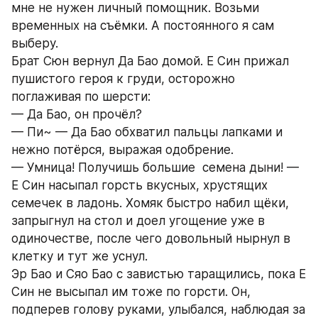
мне не нужен личный помощник. Возьми 
временных на съёмки. А постоянного я сам 
выберу.
Брат Сюн вернул Да Бао домой. Е Син прижал 
пушистого героя к груди, осторожно 
поглаживая по шерсти:
— Да Бао, он прочёл?
— Пи~ — Да Бао обхватил пальцы лапками и 
нежно потёрся, выражая одобрение.
— Умница! Получишь большие  семена дыни! — 
Е Син насыпал горсть вкусных, хрустящих 
семечек в ладонь. Хомяк быстро набил щёки, 
запрыгнул на стол и доел угощение уже в 
одиночестве, после чего довольный нырнул в 
клетку и тут же уснул.
Эр Бао и Сяо Бао с завистью таращились, пока Е 
Син не высыпал им тоже по горсти. Он, 
подперев голову руками, улыбался, наблюдая за 