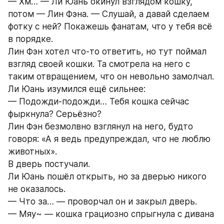
— Хм… — Ли Юань окинул взглядом кошку, 
потом — Лин Фэна. — Слушай, а давай сделаем 
фотку с ней? Покажешь фанатам, что у тебя всё 
в порядке.
Лин Фэн хотел что-то ответить, но тут поймал 
взгляд своей кошки. Та смотрела на него с 
таким отвращением, что он невольно замолчал.
Ли Юань изумился ещё сильнее:
— Подожди-подожди… Тебя кошка сейчас 
фыркнула? Серьёзно?
Лин Фэн безмолвно взглянул на него, будто 
говоря: «А я ведь предупреждал, что не люблю 
животных».
В дверь постучали.
Ли Юань пошёл открыть, но за дверью никого 
не оказалось.
— Что за… — проворчал он и закрыл дверь.
— Мяу~ — кошка грациозно спрыгнула с дивана 