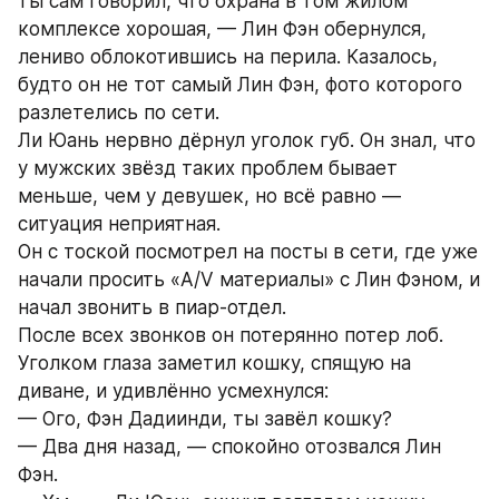
ты сам говорил, что охрана в том жилом 
комплексе хорошая, — Лин Фэн обернулся, 
лениво облокотившись на перила. Казалось, 
будто он не тот самый Лин Фэн, фото которого 
разлетелись по сети.
Ли Юань нервно дёрнул уголок губ. Он знал, что 
у мужских звёзд таких проблем бывает 
меньше, чем у девушек, но всё равно — 
ситуация неприятная.
Он с тоской посмотрел на посты в сети, где уже 
начали просить «A/V материалы» с Лин Фэном, и 
начал звонить в пиар-отдел.
После всех звонков он потерянно потер лоб. 
Уголком глаза заметил кошку, спящую на 
диване, и удивлённо усмехнулся:
— Ого, Фэн Дадиинди, ты завёл кошку?
— Два дня назад, — спокойно отозвался Лин 
Фэн.