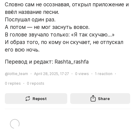
Словно сам не осознавая, открыл приложение и 
ввёл название песни.
Послушал один раз.
А потом — не мог заснуть вовсе.
В голове звучало только: «Я так скучаю…»
И образ того, по кому он скучает, не отпускал 
его всю ночь.
Перевод и редакт: Rashta_rashfa
@lottie_team
April 28, 2025, 17:27
0
views
1
reaction
0
replies
0
reposts
Repost
Share