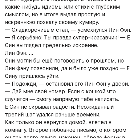
какие-нибудь идиомы или стихи с глубоким 
смыслом, но в итоге выдал простую и 
искреннюю похвалу своему кумиру.
— Сладкоречивым стал, — усмехнулся Лин Фэн.
— Я серьёзно! Ты правда супер-красавчик! — Е 
Син выглядел предельно искренне.
Лин Фэн: …
Они могли бы ещё поговорить о прошлом, но 
Лин Фэну позвонили, да и было уже поздно — Е 
Сину пришлось уйти.
— Подожди, — остановил его Лин Фэн у двери. 
— Дай мне свой номер. Если с кошкой что 
случится — смогу напрямую тебе написать.
Е Син не скрывал радости. Неожиданный 
третий шаг удался раньше времени.
Как только он вернулся домой, влетел в 
комнату. Второе любовное письмо, о котором 
он так долго думал, наконец, обрело форму в 