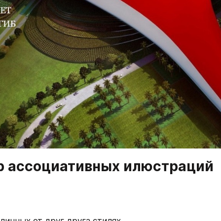
р ассоциативных илюстраций
тличных от друг друга стилях