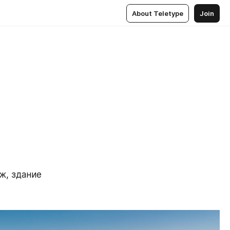
About Teletype
Join
ж, здание