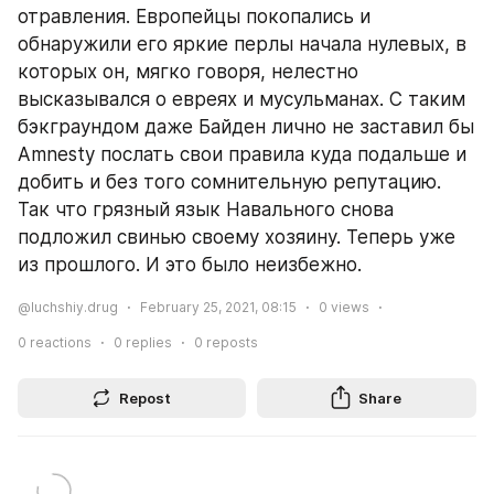
отравления. Европейцы покопались и 
обнаружили его яркие перлы начала нулевых, в 
которых он, мягко говоря, нелестно 
высказывался о евреях и мусульманах. С таким 
бэкграундом даже Байден лично не заставил бы 
Amnesty послать свои правила куда подальше и 
добить и без того сомнительную репутацию. 
Так что грязный язык Навального снова 
подложил свинью своему хозяину. Теперь уже 
из прошлого. И это было неизбежно.
@luchshiy.drug
February 25, 2021, 08:15
0
views
0
reactions
0
replies
0
reposts
Repost
Share