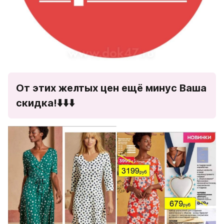
От этих желтых цен ещё минус Ваша 
скидка!
⬇️⬇️⬇️