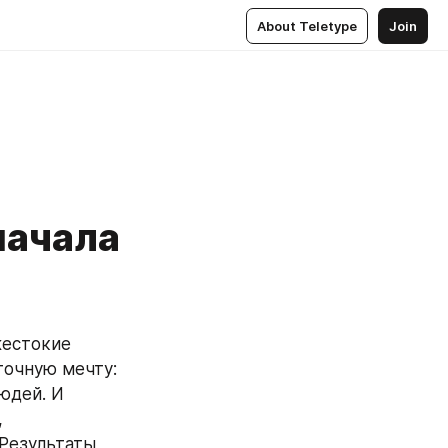
About Teletype
Join
начала
очную мечту: 
дей. И 
 
Результаты 