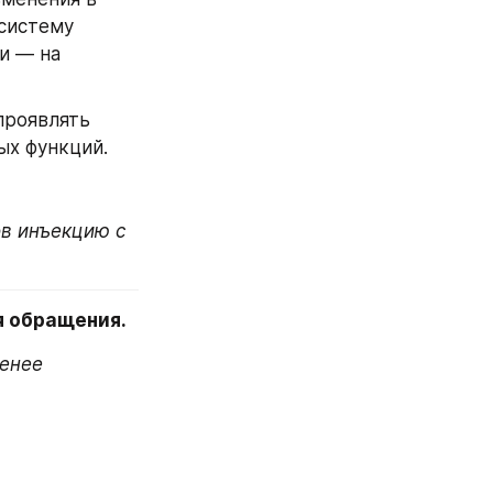
систему 
и — на 
проявлять 
ых функций.
в инъекцию с 
я обращения.
енее 