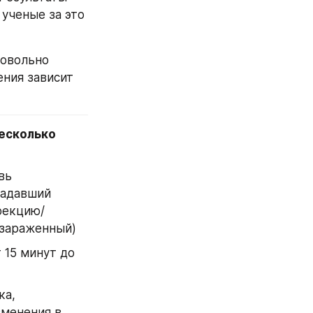
ученые за это 
ния зависит 
есколько 
ь 
адавший 
фекцию/
 зараженный)
 15 минут до 
а, 
менения в 