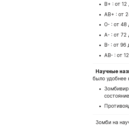
В+ : от 12
АВ+ : от 2
О- : от 48
А- : от 72
В- : от 96
АВ- : от 1
Научные наз
было удобнее н
Зомбивиру
состояние
Противояд
  Зомби на н