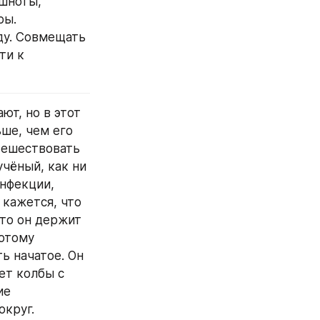
шноты, 
ы. 
у. Совмещать 
и к 
ше, чем его 
ешествовать 
чёный, как ни 
нфекции, 
кажется, что 
то он держит 
отому 
ь начатое. Он 
ет колбы с 
е 
круг. 