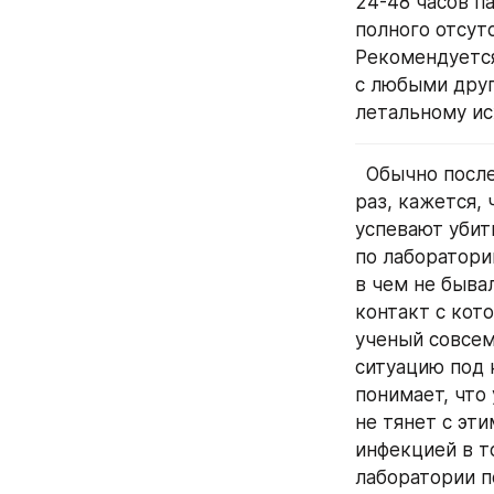
24-48 часов п
полного отсут
Рекомендуется
с любыми друг
летальному ис
  Обычно после экспериментов всех особей homo mortuus уничтожают, но в этот 
раз, кажется, 
успевают убит
по лаборатории
в чем не быва
контакт с кот
ученый совсем 
ситуацию под 
понимает, что 
не тянет с эти
инфекцией в т
лаборатории п