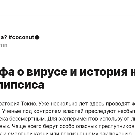
ка? #coconut🥥
imn
фа о вирусе и история 
липсиса
 Ученые под контролем властей преследуют несбыт
ека бессмертным. Для экспериментов используют лю
вых. Чаще всего берут особо опасных преступников,
 к смертной казни или пожизненному заключению. 