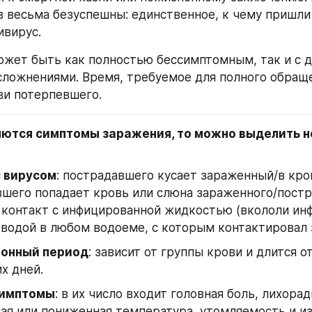
 весьма безуспешны: единственное, к чему пришли 
вирус. 
ложнениями. Время, требуемое для полного обраще
ви потерпевшего.
яются симптомы заражения, то можно выделить н
с вирусом
: пострадавшего кусает зараженный/в кров
шего попадает кровь или слюна зараженного/постр
 контакт с инфицированной жидкостью (вкололи ин
 водой в любом водоеме, с которым контактировал
онный период
: зависит от группы крови и длится от
х дней.
симптомы
: в их число входит головная боль, лихорадк
я или пониженная температура, утомляемость и из