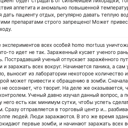
ациент будет страдать от сильнейшей лихорадки, то
ствия аппетита и аномально повышенной температур
 дать пациенту отдых, регулярно давать теплую вод
ими препаратами строго запрещено! Может привест
ходу.
что-то идет не так. Зараженный кусает ученого рань
ь. Пострадавший ученый отпускает заражённого пут
 и заражать всех вокруг. Начинается паника, а сам у
ло, выносит из лаборатории некоторое количество и
орой может привести к обращению в зомби. Сначала 
не осознает, что творит. На деле же оказывается, ч
контролем. Ученый давно изучал данный вопрос, а п
у него есть как минимум сутки, чтобы успеть сделат
м. Сразу отправляется в торговый центр и... разбива
олпе людей. Люди заражаются. В это же время здани
окидают первые зомби, и начинают заражать всех во