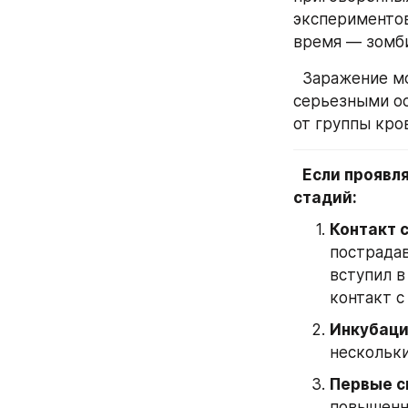
экспериментов
время — зомби
  Заражение может быть как полностью бессимптомным, так и с довольно 
серьезными ос
от группы кро
Если проявл
стадий:
Контакт 
пострадав
вступил в
контакт с
Инкубаци
нескольки
Первые 
повышенна