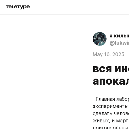
я киль
@lukw
May 16, 2025
вся ин
апока
  Главная лаборатория Токио. Уже несколько лет здесь проводят жестокие 
эксперименты.
сделать челов
живых, и мерт
приговорённых