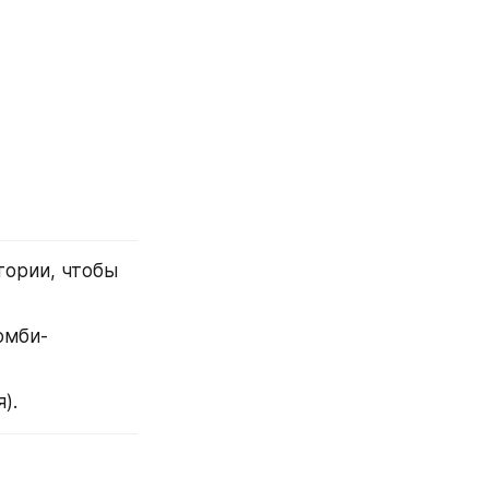
тории, чтобы 
омби-
).