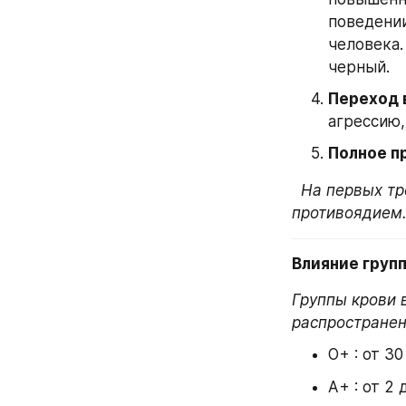
поведении
человека.
черный.
Переход 
агрессию,
Полное п
На первых тр
противоядием.
Влияние груп
Группы крови 
распространен
О+ : от 30
А+ : от 2 