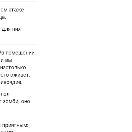
ца.
и вы 
настолько 
ого оживет, 
ивоядие. 
 зомби, оно 
 приятным: 