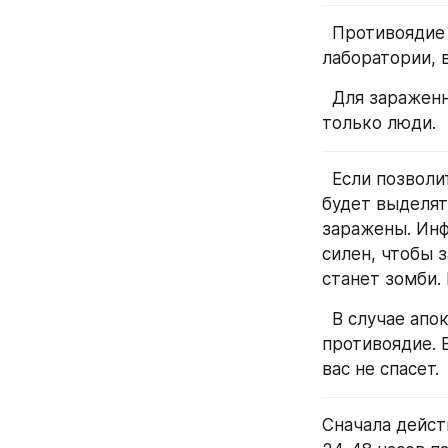
  Противоядие находится в самом дальнем кабинете на минус втором этаже 
лаборатории, 
  Для зараженных противоядие является магнитом, более желанны для них 
только люди.
  Если позволить большому количеству зомби находиться на улице/в помещении, 
будет выделят
заражены. Инф
силен, чтобы 
станет зомби.
  В случае апокалипсиса заражены будут абсолютно все, кто не вколол 
противоядие. Е
вас не спасет. 
Сначала дейст