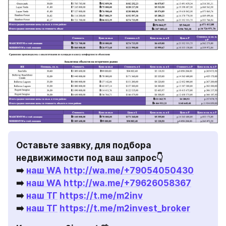
Оставьте заявку, для подбора 
недвижимости под ваш запрос👇

➡️ 
наш WA
http://wa.me/+79054050430
➡️ 
наш WA
http://wa.me/+79626058367
➡️ 
наш ТГ
https://t.me/m2inv
➡️ 
наш ТГ
https://t.me/m2invest_broker