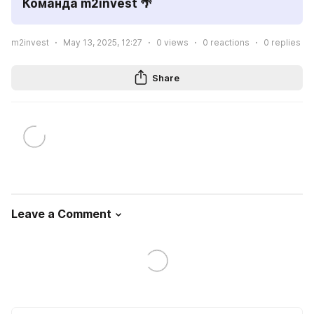
Команда m2invest 🌴
m2invest
May 13, 2025, 12:27
0
views
0
reactions
0
replies
Share
Leave a Comment