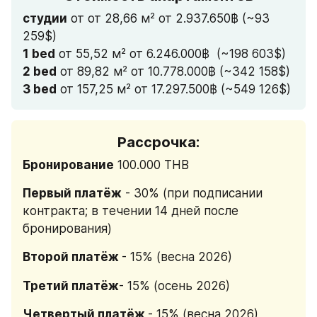
студии
 от от 28,66 м² от 2.937.650฿ (~93 
259$)
1 bed
 от 55,52 м² от 6.246.000฿  (~198 603$)
2 bed
 от 89,82 м² от 10.778.000฿ (~342 158$)
3 bed
 от 157,25 м² от 17.297.500฿ (~549 126$)
Рассрочка:
Бронирование
 100.000 ТНВ
Первый платёж
 - 30% (при подписании 
контракта; в течении 14 дней после 
бронирования)
Второй платёж 
- 15% (весна 2026)
Третий платёж
- 15% (осень 2026)
Четвертый платёж 
- 15% (весна 2026)