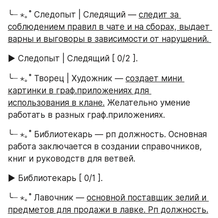
╰┈ ⋆｡˚ Следопыт | Следящий — 
следит за 
соблюдением правил в чате и на сборах, выдает 
варны и выговоры в зависимости от нарушений. 
► Следопыт | Следящий [ 0/2 ].
╰┈ ⋆｡˚ Творец | Художник — 
создает мини 
картинки в граф.приложениях для 
использования в клане.
 Желательно умение 
работать в разных граф.приложениях. 
╰┈ ⋆｡˚ Библиотекарь — рп должность. Основная 
работа заключается в создании справочников, 
книг и руководств для ветвей.
► Библиотекарь [ 0/1 ].  
╰┈ ⋆｡˚ Лавочник — 
основной поставщик зелий и 
предметов для продажи в лавке. Рп должность.