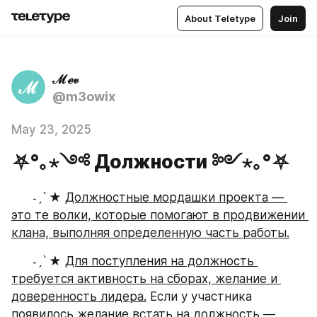
About Teletype
Join
ℳℯ𝓋
ℳ
@m3owix
May 23, 2025
⛧°｡⋆༺ Должности ༻⋆｡°⛧
      ˗ˏˋ ★ 
Должностные мордашки проекта — 
это те волки, которые помогают в продвижении 
клана, выполняя определенную часть работы.
      ˗ˏˋ ★ 
Для поступления на должность 
требуется активность на сборах, желание и 
доверенность лидера.
 Если у участника 
появилось желание встать на должность — 