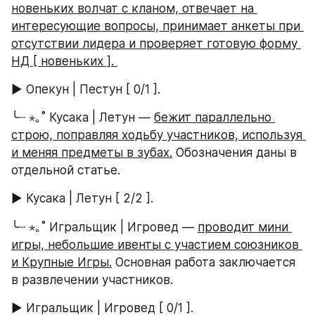
новеньких волчат с кланом, отвечает на 
интересующие вопросы, принимает анкеты при 
отсутствии лидера и проверяет готовую форму 
НД [ новеньких ]. 
► Опекун | Пестун [ 0/1 ].
╰┈ ⋆｡˚ Кусака | Летун — 
бежит параллельно 
строю, поправляя ходьбу участников, используя 
и меняя предметы в зубах.
 Обозначения даны в 
отдельной статье. 
► Кусака | Летун [ 2/2 ].
╰┈ ⋆｡˚ Игральщик | Игровед — 
проводит мини 
игры, небольшие ивенты с участием союзников 
и Крупные Игры.
 Основная работа заключается 
в развлечении участников. 
► Игральщик | Игровед [ 0/1 ].