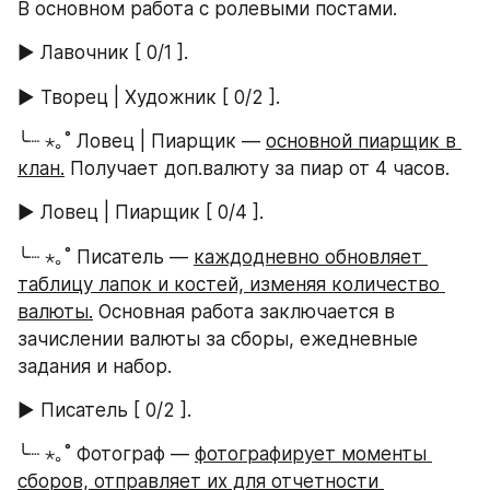
В основном работа с ролевыми постами.
► Лавочник [ 0/1 ].
► Творец | Художник [ 0/2 ].
╰┈ ⋆｡˚ Ловец | Пиарщик — 
основной пиарщик в 
клан.
 Получает доп.валюту за пиар от 4 часов. 
► Ловец | Пиарщик [ 0/4 ].
╰┈ ⋆｡˚ Писатель — 
каждодневно обновляет 
таблицу лапок и костей, изменяя количество 
валюты.
 Основная работа заключается в 
зачислении валюты за сборы, ежедневные 
задания и набор.
► Писатель [ 0/2 ].
╰┈ ⋆｡˚ Фотограф — 
фотографирует моменты 
сборов, отправляет их для отчетности 