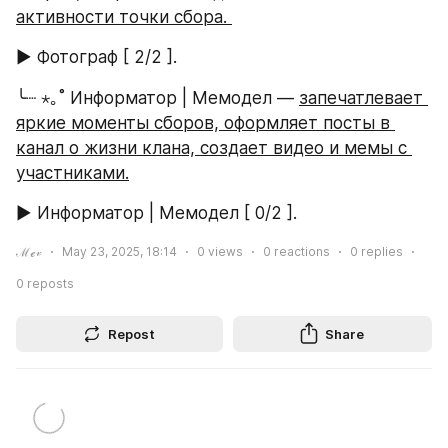
активности точки сбора. 
► Фотограф [ 2/2 ].
╰┈ ⋆｡˚ Информатор | Мемодел — 
запечатлевает 
яркие моменты сборов, оформляет посты в 
канал о жизни клана, создает видео и мемы с 
участниками.
► Информатор | Мемодел [ 0/2 ].
ℳℯ𝓋
May 23, 2025, 18:14
0
views
0
reactions
0
replies
0
reposts
Repost
Share