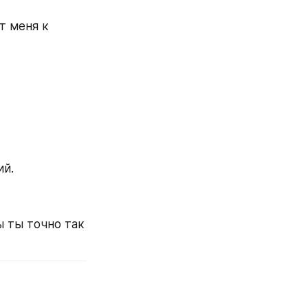
 меня к 
ий.
 ты точно так 