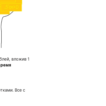
блей, вложив 1 
время 
ками. Все с 