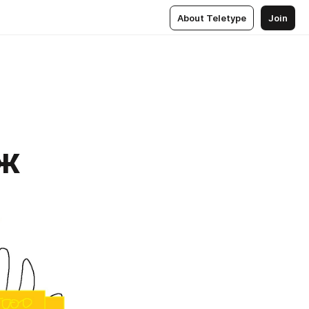
About Teletype
Join
ДЖ