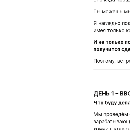
Ты можешь мне
Я наглядно по
имея только к
И не только п
получится сде
Поэтому, встре
ДЕНЬ 1 – ВВ
Что буду дела
Мы проведём о
зарабатывающи
хомяк в колес