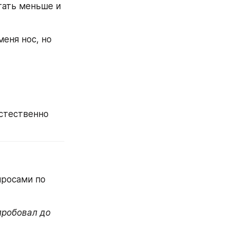
тать меньше и 
еня нос, но 
стественно 
просами по 
пробовал до 