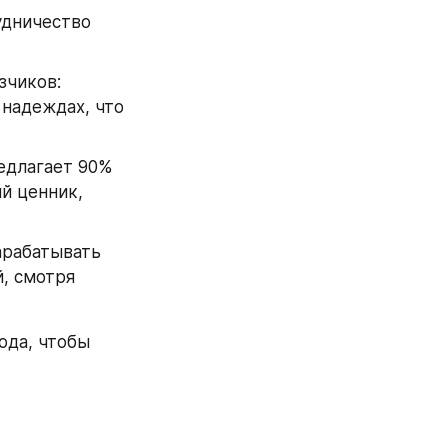
дничество 
чиков: 
надеждах, что 
едлагает 90% 
й ценник, 
рабатывать 
, смотря 
ода, чтобы 