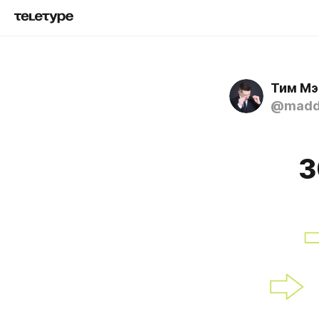
Тим М
@madd
3