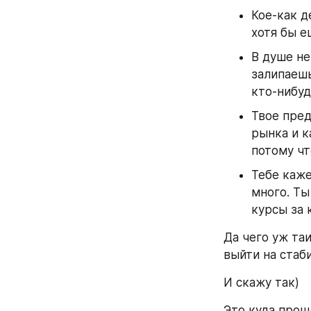
Кое-как д
хотя бы е
В душе не
залипаешь
кто-нибуд
Твое пред
рынка и к
потому что
Тебе каже
много. Ты
курсы за 
Да чего уж таи
выйти на стаб
И скажу так)
Это куда прощ