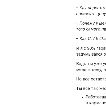
– Как перестат
понижать цену
– Почему у мен
того самого па
– Как СТАБИЛЬ
И я с 90% гар
задумывался о
Ведь ты уже у
менять цену, 
Но все остаетс
Ты все так же:
Работаешь
в кармане