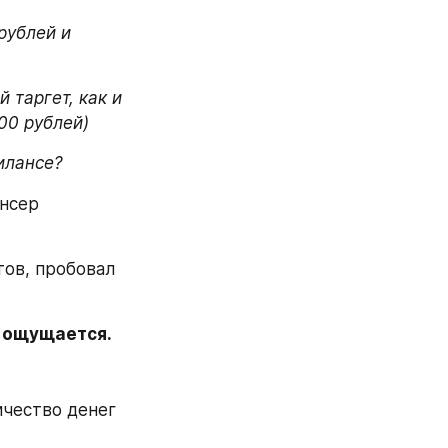
рублей и 
таргет, как и 
00 рублей)
илансе?
нсер 
ов, пробовал 
е ощущается.
ичество денег 