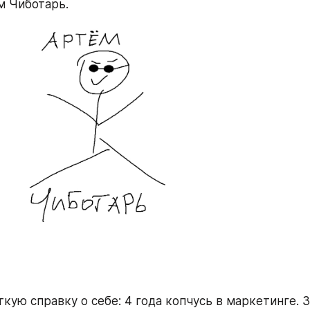
м Чиботарь.
кую справку о себе: 4 года копчусь в маркетинге. З