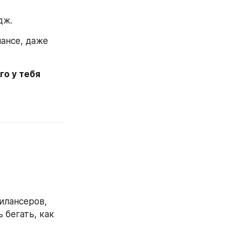
дж.
ансе, даже 
о у тебя 
лансеров, 
бегать, как 